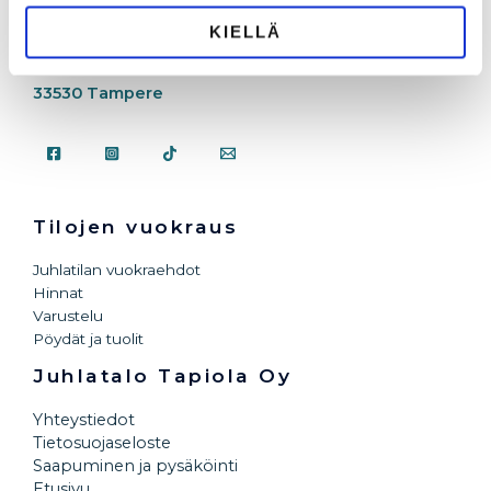
KIELLÄ
Karhunkatu 71
33530 Tampere
Tilojen vuokraus
Juhlatilan vuokraehdot
Hinnat
Varustelu
Pöydät ja tuolit
Juhlatalo Tapiola Oy
Yhteystiedot
Tietosuojaseloste
Saapuminen ja pysäköinti
Etusivu