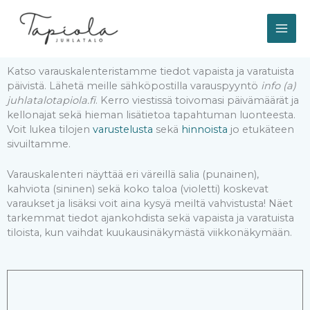
Siirry
sisältöön
Katso varauskalenteristamme tiedot vapaista ja varatuista
päivistä. Lähetä meille sähköpostilla varauspyyntö
info (a)
juhlatalotapiola.fi
. Kerro viestissä toivomasi päivämäärät ja
kellonajat sekä hieman lisätietoa tapahtuman luonteesta.
Voit lukea tilojen
varustelusta
sekä
hinnoista
jo etukäteen
sivuiltamme.
Varauskalenteri näyttää eri väreillä salia (punainen),
kahviota (sininen) sekä koko taloa (violetti) koskevat
varaukset ja lisäksi voit aina kysyä meiltä vahvistusta! Näet
tarkemmat tiedot ajankohdista sekä vapaista ja varatuista
tiloista, kun vaihdat kuukausinäkymästä viikkonäkymään.