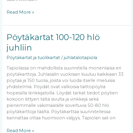
Read More »
Pöytäkartat
Pöytäkartat 100-120 hlö
100-
juhliin
120
hlö
Pöytäkartat ja tuolikartat
/
juhlatalotapiola
juhliin
Tapiolassa on mahdollista suunnitella monenlaisia eri
pöytäkarttoja. Juhlasalin vuokraan kuuluu kaikkiaan 33
pöytää ja 150 tuolia, joista voi luoda itselle mieluisia
yhdistelmiä. Pöydät ovat valkoisia taittopöytiä
hopeisilla lenkkijaloilla. Löydät tarkat tiedot pöytien
kokoon liittyen tältä sivulta ja vinkkejä sekä
pienemmälle väkimäärälle soveltuvia 50-80 hlö
pöytäkarttoja täältä. Pöytäkarttaa suunnitellessa
kannattaa ottaa huomioon väljyys. Tapiolan sali on
Read More »