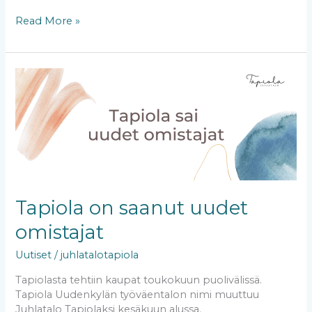
Read More »
Tapiola
on
saanut
uudet
omistajat
Tapiola on saanut uudet
omistajat
Uutiset
/
juhlatalotapiola
Tapiolasta tehtiin kaupat toukokuun puolivälissä.
Tapiola Uudenkylän työväentalon nimi muuttuu
Juhlatalo Tapiolaksi kesäkuun alussa.