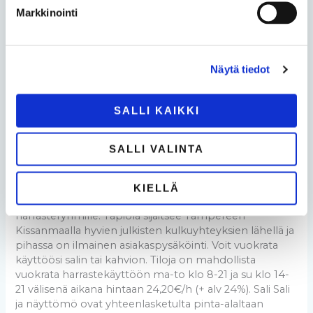
varattavissa
Markkinointi
nyt
Näytä tiedot
Harrasteryhmien vakivuorot
SALLI KAIKKI
varattavissa nyt
SALLI VALINTA
Uutiset
/
juhlatalotapiola
Juhlatalo Tapiolan omistajanvaihdoksen myötä
KIELLÄ
päivittyneet tilat tarjoavat monenlaisia mahdollisuuksia
harrasteryhmille. Tapiola sijaitsee Tampereen
Kissanmaalla hyvien julkisten kulkuyhteyksien lähellä ja
pihassa on ilmainen asiakaspysäköinti. Voit vuokrata
käyttöösi salin tai kahvion. Tiloja on mahdollista
vuokrata harrastekäyttöön ma-to klo 8-21 ja su klo 14-
21 välisenä aikana hintaan 24,20€/h (+ alv 24%). Sali Sali
ja näyttömö ovat yhteenlasketulta pinta-alaltaan