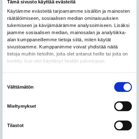
tehdään
Tämä sivusto käyttää evästeitä
pintaremonttia
Käytämme evästeitä tarjoamamme sisällön ja mainosten
räätälöimiseen, sosiaalisen median ominaisuuksien
tukemiseen ja kävijämäärämme analysoimiseen. Lisäksi
jaamme sosiaalisen median, mainosalan ja analytiikka-
alan kumppaneillemme tietoja siitä, miten käytät
sivustoamme. Kumppanimme voivat yhdistää näitä
Tapiolassa tehdään
tietoja muihin tietoihin, joita olet antanut heille tai joita on
kerätty, kun olet käyttänyt heidän palvelujaan.
pintaremonttia
Uutiset
/
juhlatalotapiola
Suostumuksen
Tapiolassa tehdään toukokuussa 2023 pintaremonttia
Välttämätön
valinta
ja korjaustoimenpiteitä.
Mieltymykset
Read More »
Tilastot
Harrasteryhmien
vakivuorot