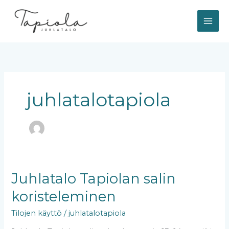
Siirry
sisältöön
juhlatalotapiola
Juhlatalo
Juhlatalo Tapiolan salin
Tapiolan
koristeleminen
salin
koristeleminen
Tilojen käyttö
/
juhlatalotapiola