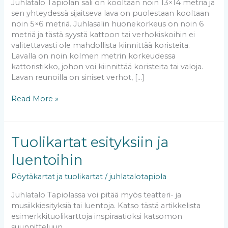
Juhlatalo Tapiolan sali on kooltaan noin 13×14 metriä ja
sen yhteydessä sijaitseva lava on puolestaan kooltaan
noin 5×6 metriä. Juhlasalin huonekorkeus on noin 6
metriä ja tästä syystä kattoon tai verhokiskoihin ei
valitettavasti ole mahdollista kiinnittää koristeita.
Lavalla on noin kolmen metrin korkeudessa
kattoristikko, johon voi kiinnittää koristeita tai valoja.
Lavan reunoilla on siniset verhot, […]
Read More »
Tuolikartat
Tuolikartat esityksiin ja
esityksiin
luentoihin
ja
luentoihin
Pöytäkartat ja tuolikartat
/
juhlatalotapiola
Juhlatalo Tapiolassa voi pitää myös teatteri- ja
musiikkiesityksiä tai luentoja. Katso tästä artikkelista
esimerkkituolikarttoja inspiraatioksi katsomon
suunnitteluun.