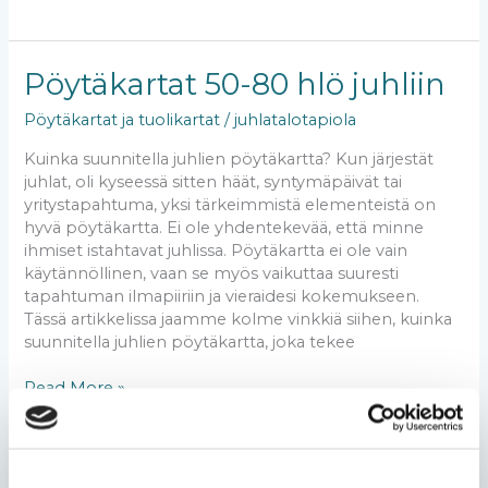
Pöytäkartat
Pöytäkartat 50-80 hlö juhliin
50-
Pöytäkartat ja tuolikartat
/
juhlatalotapiola
80
hlö
Kuinka suunnitella juhlien pöytäkartta? Kun järjestät
juhliin
juhlat, oli kyseessä sitten häät, syntymäpäivät tai
yritystapahtuma, yksi tärkeimmistä elementeistä on
hyvä pöytäkartta. Ei ole yhdentekevää, että minne
ihmiset istahtavat juhlissa. Pöytäkartta ei ole vain
käytännöllinen, vaan se myös vaikuttaa suuresti
tapahtuman ilmapiiriin ja vieraidesi kokemukseen.
Tässä artikkelissa jaamme kolme vinkkiä siihen, kuinka
suunnitella juhlien pöytäkartta, joka tekee
Read More »
Tapiolassa